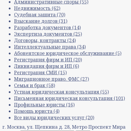
Административные споры
(55)
Недвижимость
(62)
Судебная защита
(70)
Взыскание долгов
(31)
Разработка документов
(14)
Экспертиза документов
(25)
Договоры, контракты
(24)
Интеллектуальные права
(34)
Абонентское юридическое обслуживание
(5)
Регистрация фирм и ИП
(20)
Ликвидация фирм и ИП
(6)
Регистрация СМИ
(15)
Миграционное право. ФМС
(27)
Семья и брак
(58)
Устная юридическая консультация
(55)
Письменная юридическая консультация
(101)
Профильные юристы
(16)
Помощь юриста
(4)
Все виды юридических услуг
(20)
г. Москва, ул. Щепкина д. 28, Метро Проспект Мира