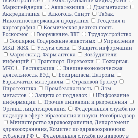
Психотропные
Техобслуживание медизделий
Маркшейдерия
Авиатехника
Драгметаллы
Аккредитация
Алкоголь. Спирт
Табак.
Никотиносодержащая продукция
Геодезия и
картография
Космическая деятельность.
Роскосмос
Вооружение. ВВТ
Трудоустройство
Зоопарки. Содержание животных
Управление
МКД. ЖКХ
Услуги связи
Защита информации
Фарм склад. Фарм аптека
Возбудители
инфекций
Транспорт. Перевозки
Пожарная.
МЧС
Реставрация
Внешнеэкономическая
деятельность. ВЭД
Боеприпасы. Патроны
Взрывчатые материалы
Страховой брокер
Пиротехника
Промбезопасность
Лом
металлов
Защита от подделок
Шифрование
информации
Прочие лицензии и разрешения
Органы лицензирования
Федеральная служба по
надзору в сфере образования и науки, Рособрнадзор
Министерство здравоохранения, Департамент
здравоохранения, Комитет по здравоохранению
субъекта РФ
Федеральная служба по надзору в