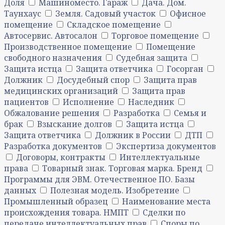
Доля
Машиноместо. Гараж
Дача. Дом.
Таунхаус
Земля. Садовый участок
Офисное
помещение
Складское помещение
Автосервис. Автосалон
Торговое помещение
Производственное помещение
Помещение
свободного назначения
Судебная защита
Защита истца
Защита ответчика
Госорган
Должник
Досудебный спор
Защита прав
медицинских организаций
Защита прав
пациентов
Исполнение
Наследник
Обжалование решения
Разработка
Семья и
брак
Взыскание долгов
Защита истца
Защита ответчика
Должник в России
ДТП
Разработка документов
Экспертиза документов
Договоры, контракты
Интеллектуальные
права
Товарный знак. Торговая марка. Бренд
Программы для ЭВМ. Отечественное ПО. Базы
данных
Полезная модель. Изобретение
Промышленный образец
Наименование места
происхождения товара. НМПТ
Сделки по
передаче интеллектуальных прав
Споры по