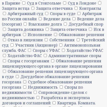
в Париже
Суд в Стокгольме
Суд в Лондоне
Защита истца
Защита ответчика
Контракты
Арбитражный суд
Споры в суде
Арбитраж
по России онлайн
Ведение дела
Ведение дела
(госорган)
Взыскание долга
Досудебный спор
Защита должника
Защита ответчика
Иск в
арбитраж
Исполнение
Обжалование решения
Отказ в лицензии
Собственник
Третейский
суд
Участник (Акционер)
Антимонопольная
служба. ФАС
Споры с УФАС
Ходатайство УФАС
Ходатайство ФАС
Административные споры
Споры с госорганами
Обжалование решения
лицензирующего органа в органе лицензирования
Обжалование решения лицензирующего органа
в суде
Досудебное обжалование решения
госоргана
Судебное обжалование решения
госоргана
Недвижимость
Споры по
недвижимости
Сопровождение сделок с
недвижимостью
Разработка и экспертиза
договоров и соглашений
Квартира. Комната.