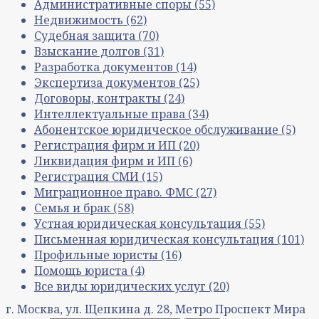
Административные споры
(55)
Недвижимость
(62)
Судебная защита
(70)
Взыскание долгов
(31)
Разработка документов
(14)
Экспертиза документов
(25)
Договоры, контракты
(24)
Интеллектуальные права
(34)
Абонентское юридическое обслуживание
(5)
Регистрация фирм и ИП
(20)
Ликвидация фирм и ИП
(6)
Регистрация СМИ
(15)
Миграционное право. ФМС
(27)
Семья и брак
(58)
Устная юридическая консультация
(55)
Письменная юридическая консультация
(101)
Профильные юристы
(16)
Помощь юриста
(4)
Все виды юридических услуг
(20)
г. Москва, ул. Щепкина д. 28, Метро Проспект Мира