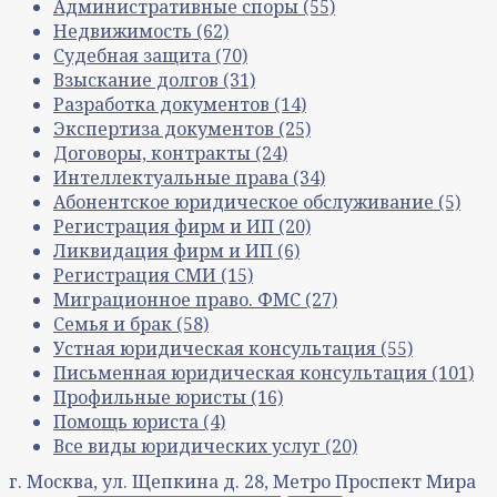
Административные споры
(55)
Недвижимость
(62)
Судебная защита
(70)
Взыскание долгов
(31)
Разработка документов
(14)
Экспертиза документов
(25)
Договоры, контракты
(24)
Интеллектуальные права
(34)
Абонентское юридическое обслуживание
(5)
Регистрация фирм и ИП
(20)
Ликвидация фирм и ИП
(6)
Регистрация СМИ
(15)
Миграционное право. ФМС
(27)
Семья и брак
(58)
Устная юридическая консультация
(55)
Письменная юридическая консультация
(101)
Профильные юристы
(16)
Помощь юриста
(4)
Все виды юридических услуг
(20)
г. Москва, ул. Щепкина д. 28, Метро Проспект Мира