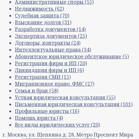
Административные споры
(55)
Недвижимость
(62)
Судебная защита
(70)
Взыскание долгов
(31)
Разработка документов
(14)
Экспертиза документов
(25)
Договоры, контракты
(24)
Интеллектуальные права
(34)
Абонентское юридическое обслуживание
(5)
Регистрация фирм и ИП
(20)
Ликвидация фирм и ИП
(6)
Регистрация СМИ
(15)
Миграционное право. ФМС
(27)
Семья и брак
(58)
Устная юридическая консультация
(55)
Письменная юридическая консультация
(101)
Профильные юристы
(16)
Помощь юриста
(4)
Все виды юридических услуг
(20)
г. Москва, ул. Щепкина д. 28, Метро Проспект Мира