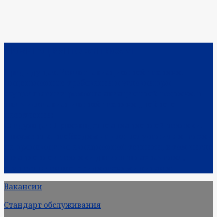
Навигация по записям
Предыдущая:
Ремонт авиационной техники:
Лицензионные требования и условия при
осуществлении ремонта авиационной техники, в
том числе авиационной техники двойного
назначения:
Следующая:
Производство авиационной техники:
Документы, необходимые для получения лицензии
на производство авиационной техники, в том числе
авиационной техники двойного назначения,
осуществляемого юридическими лицами:
Вакансии
Стандарт обслуживания