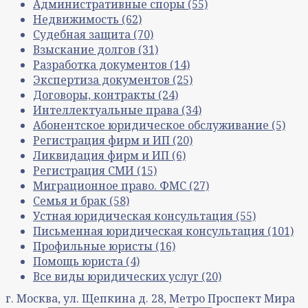
Административные споры
(55)
Недвижимость
(62)
Судебная защита
(70)
Взыскание долгов
(31)
Разработка документов
(14)
Экспертиза документов
(25)
Договоры, контракты
(24)
Интеллектуальные права
(34)
Абонентское юридическое обслуживание
(5)
Регистрация фирм и ИП
(20)
Ликвидация фирм и ИП
(6)
Регистрация СМИ
(15)
Миграционное право. ФМС
(27)
Семья и брак
(58)
Устная юридическая консультация
(55)
Письменная юридическая консультация
(101)
Профильные юристы
(16)
Помощь юриста
(4)
Все виды юридических услуг
(20)
г. Москва, ул. Щепкина д. 28, Метро Проспект Мира