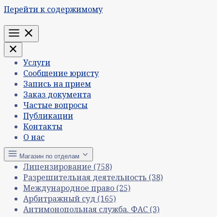
Перейти к содержимому
Меню
Услуги
Сообщение юристу
Запись на прием
Заказ документа
Частые вопросы
Публикации
Контакты
О нас
Магазин по отделам
Лицензирование
(758)
Разрешительная деятельность
(38)
Международное право
(25)
Арбитражный суд
(165)
Антимонопольная служба. ФАС
(3)