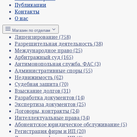
Публикации
Контакты
О нас
Магазин по отделам
Лицензирование
(758)
Разрешительная деятельность
(38)
Международное право
(25)
Арбитражный суд
(165)
Антимонопольная служба. ФАС
(3)
Административные споры
(55)
Недвижимость
(62)
Судебная защита
(70)
Взыскание долгов
(31)
Разработка документов
(14)
Экспертиза документов
(25)
Договоры, контракты
(24)
Интеллектуальные права
(34)
Абонентское юридическое обслуживание
(5)
Регистрация фирм и ИП
(20)