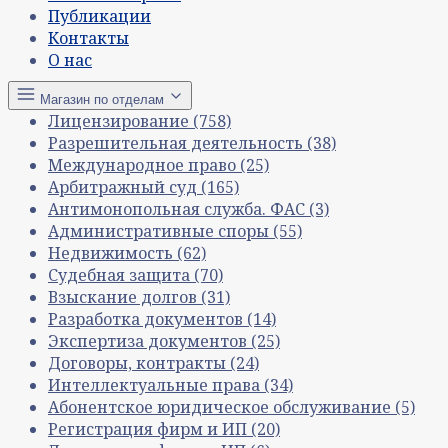
Публикации
Контакты
О нас
Магазин по отделам
Лицензирование
(758)
Разрешительная деятельность
(38)
Международное право
(25)
Арбитражный суд
(165)
Антимонопольная служба. ФАС
(3)
Административные споры
(55)
Недвижимость
(62)
Судебная защита
(70)
Взыскание долгов
(31)
Разработка документов
(14)
Экспертиза документов
(25)
Договоры, контракты
(24)
Интеллектуальные права
(34)
Абонентское юридическое обслуживание
(5)
Регистрация фирм и ИП
(20)