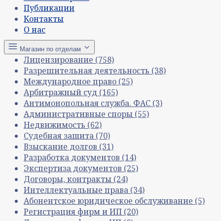
Публикации
Контакты
О нас
Магазин по отделам
Лицензирование
(758)
Разрешительная деятельность
(38)
Международное право
(25)
Арбитражный суд
(165)
Антимонопольная служба. ФАС
(3)
Административные споры
(55)
Недвижимость
(62)
Судебная защита
(70)
Взыскание долгов
(31)
Разработка документов
(14)
Экспертиза документов
(25)
Договоры, контракты
(24)
Интеллектуальные права
(34)
Абонентское юридическое обслуживание
(5)
Регистрация фирм и ИП
(20)