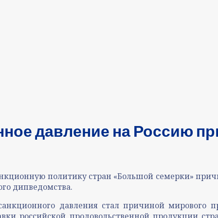
нное давление на Россию пр
анкционную политику стран «Большой семерки» причи
ого дипведомства.
санкционного давления стал причиной мирового пр
авки российской продовольственной продукции ст