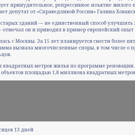
ует принудительное, репрессивное изъятие жилого 
ает депутат от «Справедливой России» Галина Хованск
с старых зданий — не единственный способ улучшить
— отмечал он и приводил в пример европейский опыт 
ась с Москвы. За 15 лет планируется снести более пя
рамма вызвала многочисленные споры, в том числе о 
ьцов.
н квадратных метров жилья по программе реновации.
0 объектов площадью 1,8 миллиона квадратных метров
сяцев
13
дней