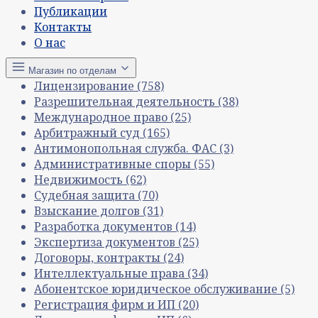
Публикации
Контакты
О нас
Магазин по отделам
Лицензирование
(758)
Разрешительная деятельность
(38)
Международное право
(25)
Арбитражный суд
(165)
Антимонопольная служба. ФАС
(3)
Административные споры
(55)
Недвижимость
(62)
Судебная защита
(70)
Взыскание долгов
(31)
Разработка документов
(14)
Экспертиза документов
(25)
Договоры, контракты
(24)
Интеллектуальные права
(34)
Абонентское юридическое обслуживание
(5)
Регистрация фирм и ИП
(20)