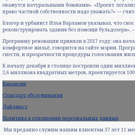
окажутся натуральными бомжами». «Проект легализ
право частной собственности надо уважать?» — счит
Блогер и урбанист Илья Варламов указывал, что сно
реконструировать здания без помощи бульдозера», 
Программу реновации приняли в 2017 году: она начал
комфортное жильё, говорится на сайте мэрии. Прог
снести, и прозрачности процедуры голосования жил
К началу декабря в столице построили один миллио
2,6 миллиона квадратных метров, проектируется 10
Вакансии
Стандарт обслуживания
Дайджест
Политика в отношении персональных данных
Мы преданно служим нашим клиентам
37
лет
11
ме