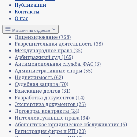
Публикации
Контакты
О нас
Магазин по отделам
Лицензирование
(758)
Разрешительная деятельность
(38)
Международное право
(25)
Арбитражный суд
(165)
Антимонопольная служба. ФАС
(3)
Административные споры
(55)
Недвижимость
(62)
Судебная защита
(70)
Взыскание долгов
(31)
Разработка документов
(14)
Экспертиза документов
(25)
Договоры, контракты
(24)
Интеллектуальные права
(34)
Абонентское юридическое обслуживание
(5)
Регистрация фирм и ИП
(20)