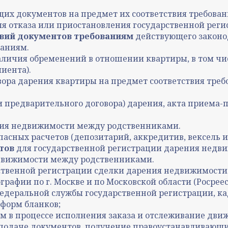
их документов на предмет их соответствия требов
для отказа или приостановления государственной ре
вий документов требованиям
действующего законо
ваниям.
аличия обременений в отношении квартиры, в том чис
иента).
вора дарения
квартиры
на предмет соответствия тре
и предварительного договора) дарения, акта приема
ния недвижимости между родственниками.
асных расчетов (депозитарий, аккредитив, вексель и
тов
для государственной регистрации дарения недв
движимости между родственниками.
рственной регистрации сделки дарения недвижимост
рафии по г. Москве и по Московской области (Росреес
едеральной службы государственной регистрации, кад
 форм бланков;
 в процессе исполнения заказа и отслеживание дви
подаче документов, получение правоустанавливающи