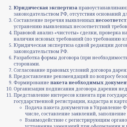
Юридическая экспертиза
правоустанавливающ
законодательством РФ, отсутствия оснований 
Составление перечня выявленных
несоответст
устранению выявленных несоответствий требо
Правовой анализ «чистоты» сделки
,
проверка н
наличия исковых требований (по требованию кл
Юридическая экспертиза одной редакции дого
законодательством РФ.
Разработка формы договора (при необходимост
сторонами.
Согласование
правовых условий договора даре
Предоставление рекомендаций по вопросу безоп
Формирование
пакета необходимых докумен
Организация подписания договора дарения не
Представление интересов клиента при госуда
государственной регистрации, кадастра и картог
Подача пакета документов в Управление Ф
числе, составление заявлений, заполнение
Взаимодействие с регистрирующим органом
устранение замечаний при оформлении и 