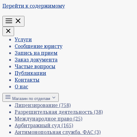
Перейти к содержимому
Меню
Услуги
Сообщение юристу
Запись на прием
Заказ документа
Частые вопросы
Публикации
Контакты
О нас
Магазин по отделам
Лицензирование
(758)
Разрешительная деятельность
(38)
Международное право
(25)
Арбитражный суд
(165)
Антимонопольная служба. ФАС
(3)