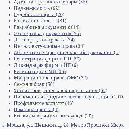
Административные споры
(55)
Недвижимость
(62)
Судебная защита
(70)
Взыскание долгов
(31)
Разработка документов
(14)
Экспертиза документов
(25)
Договоры, контракты
(24)
Интеллектуальные права
(34)
Абонентское юридическое обслуживание
(5)
Регистрация фирм и ИП
(20)
Ликвидация фирм и ИП
(6)
Регистрация СМИ
(15)
Миграционное право. ФМС
(27)
Семья и брак
(58)
Устная юридическая консультация
(55)
Письменная юридическая консультация
(101)
Профильные юристы
(16)
Помощь юриста
(4)
Все виды юридических услуг
(20)
г. Москва, ул. Щепкина д. 28, Метро Проспект Мира