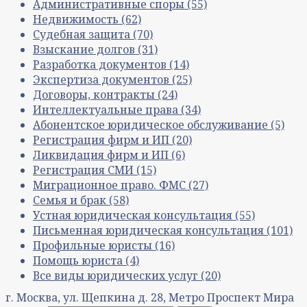
Административные споры
(55)
Недвижимость
(62)
Судебная защита
(70)
Взыскание долгов
(31)
Разработка документов
(14)
Экспертиза документов
(25)
Договоры, контракты
(24)
Интеллектуальные права
(34)
Абонентское юридическое обслуживание
(5)
Регистрация фирм и ИП
(20)
Ликвидация фирм и ИП
(6)
Регистрация СМИ
(15)
Миграционное право. ФМС
(27)
Семья и брак
(58)
Устная юридическая консультация
(55)
Письменная юридическая консультация
(101)
Профильные юристы
(16)
Помощь юриста
(4)
Все виды юридических услуг
(20)
г. Москва, ул. Щепкина д. 28, Метро Проспект Мира