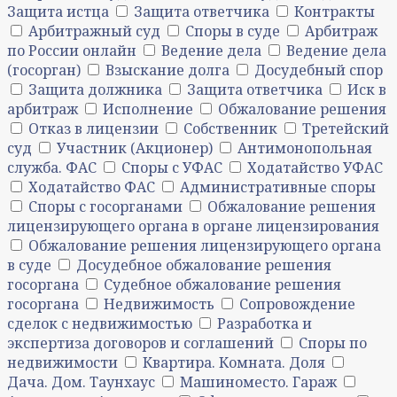
Защита истца
Защита ответчика
Контракты
Арбитражный суд
Споры в суде
Арбитраж
по России онлайн
Ведение дела
Ведение дела
(госорган)
Взыскание долга
Досудебный спор
Защита должника
Защита ответчика
Иск в
арбитраж
Исполнение
Обжалование решения
Отказ в лицензии
Собственник
Третейский
суд
Участник (Акционер)
Антимонопольная
служба. ФАС
Споры с УФАС
Ходатайство УФАС
Ходатайство ФАС
Административные споры
Споры с госорганами
Обжалование решения
лицензирующего органа в органе лицензирования
Обжалование решения лицензирующего органа
в суде
Досудебное обжалование решения
госоргана
Судебное обжалование решения
госоргана
Недвижимость
Сопровождение
сделок с недвижимостью
Разработка и
экспертиза договоров и соглашений
Споры по
недвижимости
Квартира. Комната. Доля
Дача. Дом. Таунхаус
Машиноместо. Гараж