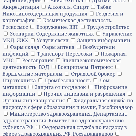
Маркшейдерия
Авиатехника
Драгметаллы
Аккредитация
Алкоголь. Спирт
Табак.
Никотиносодержащая продукция
Геодезия и
картография
Космическая деятельность.
Роскосмос
Вооружение. ВВТ
Трудоустройство
Зоопарки. Содержание животных
Управление
МКД. ЖКХ
Услуги связи
Защита информации
Фарм склад. Фарм аптека
Возбудители
инфекций
Транспорт. Перевозки
Пожарная.
МЧС
Реставрация
Внешнеэкономическая
деятельность. ВЭД
Боеприпасы. Патроны
Взрывчатые материалы
Страховой брокер
Пиротехника
Промбезопасность
Лом
металлов
Защита от подделок
Шифрование
информации
Прочие лицензии и разрешения
Органы лицензирования
Федеральная служба по
надзору в сфере образования и науки, Рособрнадзор
Министерство здравоохранения, Департамент
здравоохранения, Комитет по здравоохранению
субъекта РФ
Федеральная служба по надзору в
сфере здравоохранения РФ, Росздравнадзор