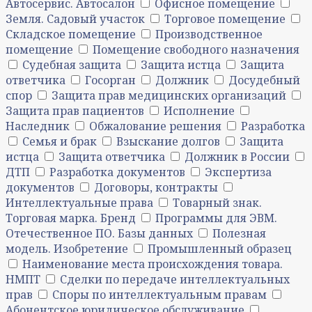
Автосервис. Автосалон
Офисное помещение
Земля. Садовый участок
Торговое помещение
Складское помещение
Производственное
помещение
Помещение свободного назначения
Судебная защита
Защита истца
Защита
ответчика
Госорган
Должник
Досудебный
спор
Защита прав медицинских организаций
Защита прав пациентов
Исполнение
Наследник
Обжалование решения
Разработка
Семья и брак
Взыскание долгов
Защита
истца
Защита ответчика
Должник в России
ДТП
Разработка документов
Экспертиза
документов
Договоры, контракты
Интеллектуальные права
Товарный знак.
Торговая марка. Бренд
Программы для ЭВМ.
Отечественное ПО. Базы данных
Полезная
модель. Изобретение
Промышленный образец
Наименование места происхождения товара.
НМПТ
Сделки по передаче интеллектуальных
прав
Споры по интеллектуальным правам
Абонентское юридическое обслуживание