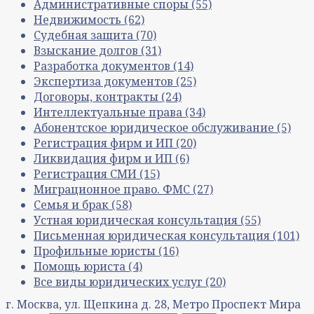
Административные споры
(55)
Недвижимость
(62)
Судебная защита
(70)
Взыскание долгов
(31)
Разработка документов
(14)
Экспертиза документов
(25)
Договоры, контракты
(24)
Интеллектуальные права
(34)
Абонентское юридическое обслуживание
(5)
Регистрация фирм и ИП
(20)
Ликвидация фирм и ИП
(6)
Регистрация СМИ
(15)
Миграционное право. ФМС
(27)
Семья и брак
(58)
Устная юридическая консультация
(55)
Письменная юридическая консультация
(101)
Профильные юристы
(16)
Помощь юриста
(4)
Все виды юридических услуг
(20)
г. Москва, ул. Щепкина д. 28, Метро Проспект Мира