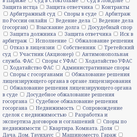
в Париже
Суд в Стокгольме
Суд в Лондоне
Защита истца
Защита ответчика
Контракты
Арбитражный суд
Споры в суде
Арбитраж
по России онлайн
Ведение дела
Ведение дела
(госорган)
Взыскание долга
Досудебный спор
Защита должника
Защита ответчика
Иск в
арбитраж
Исполнение
Обжалование решения
Отказ в лицензии
Собственник
Третейский
суд
Участник (Акционер)
Антимонопольная
служба. ФАС
Споры с УФАС
Ходатайство УФАС
Ходатайство ФАС
Административные споры
Споры с госорганами
Обжалование решения
лицензирующего органа в органе лицензирования
Обжалование решения лицензирующего органа
в суде
Досудебное обжалование решения
госоргана
Судебное обжалование решения
госоргана
Недвижимость
Сопровождение
сделок с недвижимостью
Разработка и
экспертиза договоров и соглашений
Споры по
недвижимости
Квартира. Комната. Доля
Дача. Дом. Таунхаус
Машиноместо. Гараж