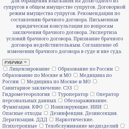
для обращения взыскания на долю одного из
супругов в общем имуществе супругов. Договорной
режим имущества супругов. Рекомендации по
составлению брачного договора. Письменная
юридическая консультация по вопросам
заключения брачного договора. Экспертиза
условий брачного договора. Признание брачного
договора недействительным. Соглашение об
изменении брачного договора в суде и вне суда.
РУБРИКИ
Лицензирование
Образование по России
Образование по Москве и МО
Медицина по
России
Медицина по Москве и МО
Санитарное заключение. СЭЗ
Гидрометеорология
Туроператор
Оператор
персональных данных
Обеззараживание.
Фумигация. КФО
Ионизирующие. ИИИ
Опасные отходы
Дезинфекция. Дезинсекция.
Дератизация. ДДД
Наркотические.
Психотропные
Техобслуживание медизделий