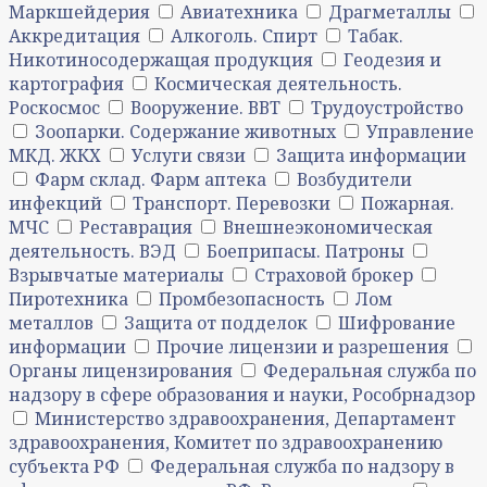
Маркшейдерия
Авиатехника
Драгметаллы
Аккредитация
Алкоголь. Спирт
Табак.
Никотиносодержащая продукция
Геодезия и
картография
Космическая деятельность.
Роскосмос
Вооружение. ВВТ
Трудоустройство
Зоопарки. Содержание животных
Управление
МКД. ЖКХ
Услуги связи
Защита информации
Фарм склад. Фарм аптека
Возбудители
инфекций
Транспорт. Перевозки
Пожарная.
МЧС
Реставрация
Внешнеэкономическая
деятельность. ВЭД
Боеприпасы. Патроны
Взрывчатые материалы
Страховой брокер
Пиротехника
Промбезопасность
Лом
металлов
Защита от подделок
Шифрование
информации
Прочие лицензии и разрешения
Органы лицензирования
Федеральная служба по
надзору в сфере образования и науки, Рособрнадзор
Министерство здравоохранения, Департамент
здравоохранения, Комитет по здравоохранению
субъекта РФ
Федеральная служба по надзору в