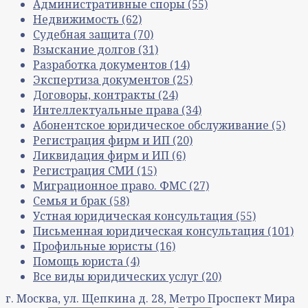
Административные споры
(55)
Недвижимость
(62)
Судебная защита
(70)
Взыскание долгов
(31)
Разработка документов
(14)
Экспертиза документов
(25)
Договоры, контракты
(24)
Интеллектуальные права
(34)
Абонентское юридическое обслуживание
(5)
Регистрация фирм и ИП
(20)
Ликвидация фирм и ИП
(6)
Регистрация СМИ
(15)
Миграционное право. ФМС
(27)
Семья и брак
(58)
Устная юридическая консультация
(55)
Письменная юридическая консультация
(101)
Профильные юристы
(16)
Помощь юриста
(4)
Все виды юридических услуг
(20)
г. Москва, ул. Щепкина д. 28, Метро Проспект Мира