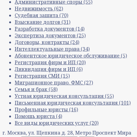
Административные споры
(55)
Недвижимость
(62)
Судебная защита
(70)
Взыскание долгов
(31)
Разработка документов
(14)
Экспертиза документов
(25)
Договоры, контракты
(24)
Интеллектуальные права
(34)
Абонентское юридическое обслуживание
(5)
Регистрация фирм и ИП
(20)
Ликвидация фирм и ИП
(6)
Регистрация СМИ
(15)
Миграционное право. ФМС
(27)
Семья и брак
(58)
Устная юридическая консультация
(55)
Письменная юридическая консультация
(101)
Профильные юристы
(16)
Помощь юриста
(4)
Все виды юридических услуг
(20)
г. Москва, ул. Щепкина д. 28, Метро Проспект Мира