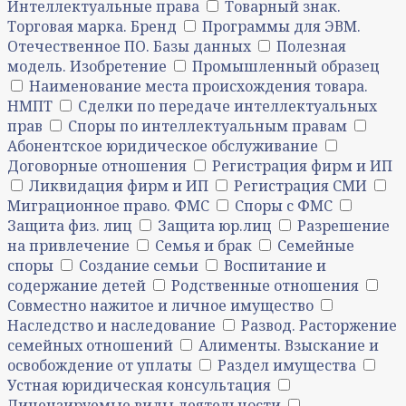
Интеллектуальные права
Товарный знак.
Торговая марка. Бренд
Программы для ЭВМ.
Отечественное ПО. Базы данных
Полезная
модель. Изобретение
Промышленный образец
Наименование места происхождения товара.
НМПТ
Сделки по передаче интеллектуальных
прав
Споры по интеллектуальным правам
Абонентское юридическое обслуживание
Договорные отношения
Регистрация фирм и ИП
Ликвидация фирм и ИП
Регистрация СМИ
Миграционное право. ФМС
Споры с ФМС
Защита физ. лиц
Защита юр.лиц
Разрешение
на привлечение
Семья и брак
Семейные
споры
Создание семьи
Воспитание и
содержание детей
Родственные отношения
Совместно нажитое и личное имущество
Наследство и наследование
Развод. Расторжение
семейных отношений
Алименты. Взыскание и
освобождение от уплаты
Раздел имущества
Устная юридическая консультация
Лицензируемые виды деятельности