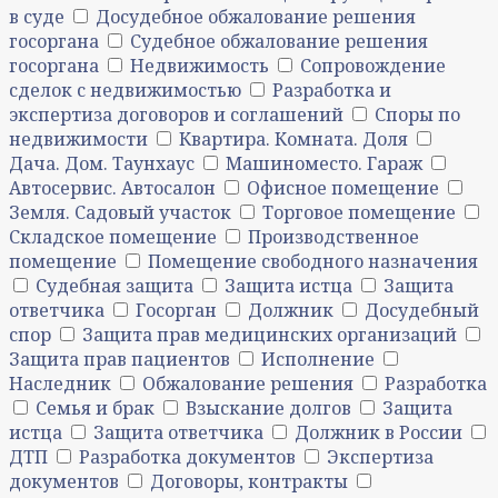
в суде
Досудебное обжалование решения
госоргана
Судебное обжалование решения
госоргана
Недвижимость
Сопровождение
сделок с недвижимостью
Разработка и
экспертиза договоров и соглашений
Споры по
недвижимости
Квартира. Комната. Доля
Дача. Дом. Таунхаус
Машиноместо. Гараж
Автосервис. Автосалон
Офисное помещение
Земля. Садовый участок
Торговое помещение
Складское помещение
Производственное
помещение
Помещение свободного назначения
Судебная защита
Защита истца
Защита
ответчика
Госорган
Должник
Досудебный
спор
Защита прав медицинских организаций
Защита прав пациентов
Исполнение
Наследник
Обжалование решения
Разработка
Семья и брак
Взыскание долгов
Защита
истца
Защита ответчика
Должник в России
ДТП
Разработка документов
Экспертиза
документов
Договоры, контракты