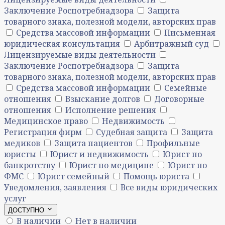
Заключение Роспотребнадзора
Защита
товарного знака, полезной модели, авторских прав
Средства массовой информации
Письменная
юридическая консультация
Арбитражный суд
Лицензируемые виды деятельности
Заключение Роспотребнадзора
Защита
товарного знака, полезной модели, авторских прав
Средства массовой информации
Семейные
отношения
Взыскание долгов
Договорные
отношения
Исполнение решения
Медицинское право
Недвижимость
Регистрация фирм
Судебная защита
Защита
медиков
Защита пациентов
Профильные
юристы
Юрист и недвижимость
Юрист по
банкротству
Юрист по медицине
Юрист по
ФМС
Юрист семейный
Помощь юриста
Уведомления, заявления
Все виды юридических
услуг
ДОСТУПНО
В наличии
Нет в наличии