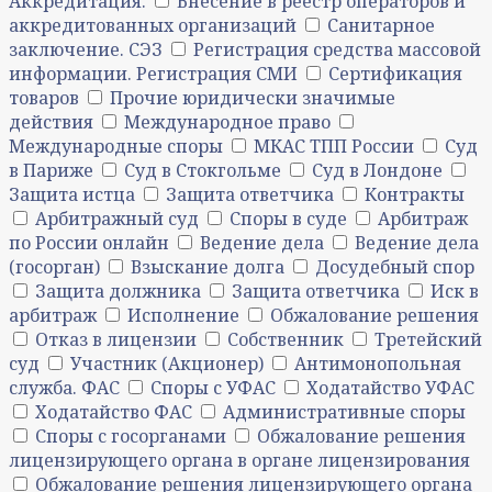
Аккредитация.
Внесение в реестр операторов и
аккредитованных организаций
Санитарное
заключение. СЭЗ
Регистрация средства массовой
информации. Регистрация СМИ
Сертификация
товаров
Прочие юридически значимые
действия
Международное право
Международные споры
МКАС ТПП России
Суд
в Париже
Суд в Стокгольме
Суд в Лондоне
Защита истца
Защита ответчика
Контракты
Арбитражный суд
Споры в суде
Арбитраж
по России онлайн
Ведение дела
Ведение дела
(госорган)
Взыскание долга
Досудебный спор
Защита должника
Защита ответчика
Иск в
арбитраж
Исполнение
Обжалование решения
Отказ в лицензии
Собственник
Третейский
суд
Участник (Акционер)
Антимонопольная
служба. ФАС
Споры с УФАС
Ходатайство УФАС
Ходатайство ФАС
Административные споры
Споры с госорганами
Обжалование решения
лицензирующего органа в органе лицензирования
Обжалование решения лицензирующего органа