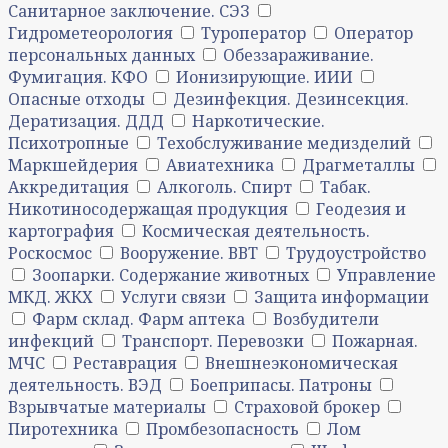
Санитарное заключение. СЭЗ
Гидрометеорология
Туроператор
Оператор
персональных данных
Обеззараживание.
Фумигация. КФО
Ионизирующие. ИИИ
Опасные отходы
Дезинфекция. Дезинсекция.
Дератизация. ДДД
Наркотические.
Психотропные
Техобслуживание медизделий
Маркшейдерия
Авиатехника
Драгметаллы
Аккредитация
Алкоголь. Спирт
Табак.
Никотиносодержащая продукция
Геодезия и
картография
Космическая деятельность.
Роскосмос
Вооружение. ВВТ
Трудоустройство
Зоопарки. Содержание животных
Управление
МКД. ЖКХ
Услуги связи
Защита информации
Фарм склад. Фарм аптека
Возбудители
инфекций
Транспорт. Перевозки
Пожарная.
МЧС
Реставрация
Внешнеэкономическая
деятельность. ВЭД
Боеприпасы. Патроны
Взрывчатые материалы
Страховой брокер
Пиротехника
Промбезопасность
Лом