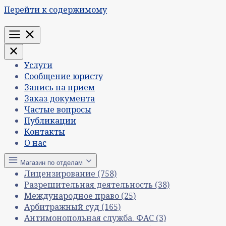
Перейти к содержимому
Меню
Услуги
Сообщение юристу
Запись на прием
Заказ документа
Частые вопросы
Публикации
Контакты
О нас
Магазин по отделам
Лицензирование
(758)
Разрешительная деятельность
(38)
Международное право
(25)
Арбитражный суд
(165)
Антимонопольная служба. ФАС
(3)