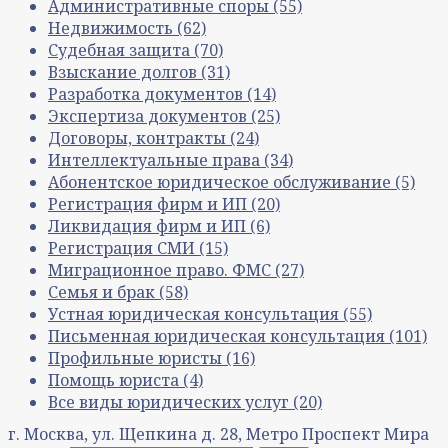
Административные споры
(55)
Недвижимость
(62)
Судебная защита
(70)
Взыскание долгов
(31)
Разработка документов
(14)
Экспертиза документов
(25)
Договоры, контракты
(24)
Интеллектуальные права
(34)
Абонентское юридическое обслуживание
(5)
Регистрация фирм и ИП
(20)
Ликвидация фирм и ИП
(6)
Регистрация СМИ
(15)
Миграционное право. ФМС
(27)
Семья и брак
(58)
Устная юридическая консультация
(55)
Письменная юридическая консультация
(101)
Профильные юристы
(16)
Помощь юриста
(4)
Все виды юридических услуг
(20)
г. Москва, ул. Щепкина д. 28, Метро Проспект Мира