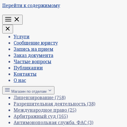
Перейти к содержимому
Меню
Услуги
Сообщение юристу
Запись на прием
Заказ документа
Частые вопросы
Публикации
Контакты
О нас
Магазин по отделам
Лицензирование
(758)
Разрешительная деятельность
(38)
Международное право
(25)
Арбитражный суд
(165)
Антимонопольная служба. ФАС
(3)