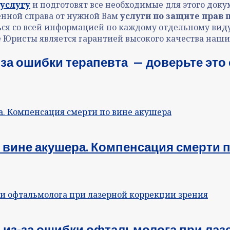
услугу
и подготовят все необходимые для этого доку
женной справа от нужной Вам
услуги по
защите прав 
ся со всей информацией по каждому отдельному вид
 Юристы является гарантией высокого качества наш
-за ошибки терапевта — доверьте эт
вине акушера. Компенсация смерти п
 из-за ошибки офтальмолога при лаз