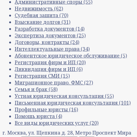
Административные споры
(55)
Недвижимость
(62)
Судебная защита
(70)
Взыскание долгов
(31)
Разработка документов
(14)
Экспертиза документов
(25)
Договоры, контракты
(24)
Интеллектуальные права
(34)
Абонентское юридическое обслуживание
(5)
Регистрация фирм и ИП
(20)
Ликвидация фирм и ИП
(6)
Регистрация СМИ
(15)
Миграционное право. ФМС
(27)
Семья и брак
(58)
Устная юридическая консультация
(55)
Письменная юридическая консультация
(101)
Профильные юристы
(16)
Помощь юриста
(4)
Все виды юридических услуг
(20)
г. Москва, ул. Щепкина д. 28, Метро Проспект Мира