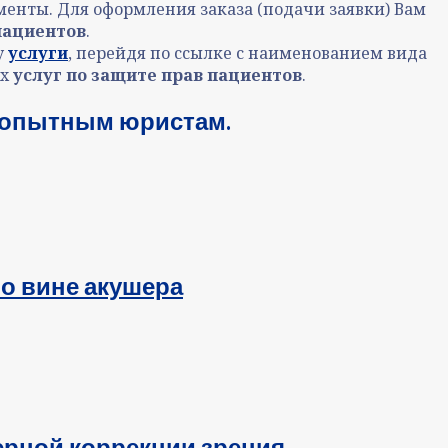
менты. Для оформления заказа (подачи заявки) Вам
пациентов
.
у
услуги
, перейдя по ссылке с наименованием вида
их
услуг по
защите прав пациентов
.
о опытным юристам.
о вине акушера
ерной коррекции зрения