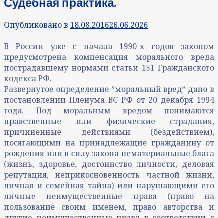
Судебная практика.
Опубликовано в
18.08.2016
26.06.2026
В России уже с начала 1990-х годов законом
предусмотрена компенсация морального вреда
пострадавшему нормами статьи 151 Гражданского
кодекса РФ.
Развернутое определение ˮморальный вредˮ дано в
постановлении Пленума ВС РФ от 20 декабря 1994
года. Под моральным вредом понимаются
нравственные или физические страдания,
причиненные действиями (бездействием),
посягающими на принадлежащие гражданину от
рождения или в силу закона нематериальные блага
(жизнь, здоровье, достоинство личности, деловая
репутация, неприкосновенность частной жизни,
личная и семейная тайна) или нарушающими его
личные неимущественные права (право на
пользование своим именем, право авторства и
другие неимущественные права в соответствии с