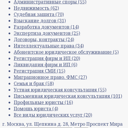
Административные споры
(55)
Недвижимость
(62)
Судебная защита
(70)
Взыскание долгов
(31)
Разработка документов
(14)
Экспертиза документов
(25)
Договоры, контракты
(24)
Интеллектуальные права
(34)
Абонентское юридическое обслуживание
(5)
Регистрация фирм и ИП
(20)
Ликвидация фирм и ИП
(6)
Регистрация СМИ
(15)
Миграционное право. ФМС
(27)
Семья и брак
(58)
Устная юридическая консультация
(55)
Письменная юридическая консультация
(101)
Профильные юристы
(16)
Помощь юриста
(4)
Все виды юридических услуг
(20)
г. Москва, ул. Щепкина д. 28, Метро Проспект Мира