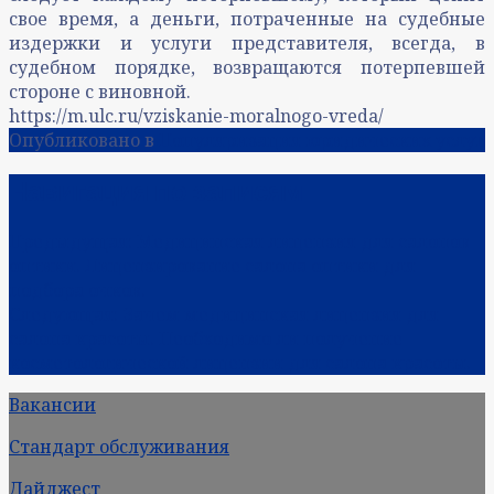
свое время, а деньги, потраченные на судебные
издержки и услуги представителя, всегда, в
судебном порядке, возвращаются потерпевшей
стороне с виновной.
https://m.ulc.ru/vziskanie-moralnogo-vreda/
Опубликовано в
Популяризация юридических услуг
Навигация по записям
Предыдущая:
Медицинская лицензия для салонов
оптики. Лицензирование салона оптики для
подбора очков.
Следующая:
Зачем медицинская лицензия для
салона красоты. Необходимо ли получение
косметологической лицензии для салона красоты.
Вакансии
Стандарт обслуживания
Дайджест