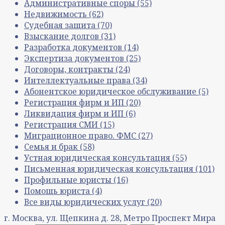
Административные споры
(55)
Недвижимость
(62)
Судебная защита
(70)
Взыскание долгов
(31)
Разработка документов
(14)
Экспертиза документов
(25)
Договоры, контракты
(24)
Интеллектуальные права
(34)
Абонентское юридическое обслуживание
(5)
Регистрация фирм и ИП
(20)
Ликвидация фирм и ИП
(6)
Регистрация СМИ
(15)
Миграционное право. ФМС
(27)
Семья и брак
(58)
Устная юридическая консультация
(55)
Письменная юридическая консультация
(101)
Профильные юристы
(16)
Помощь юриста
(4)
Все виды юридических услуг
(20)
г. Москва, ул. Щепкина д. 28, Метро Проспект Мира