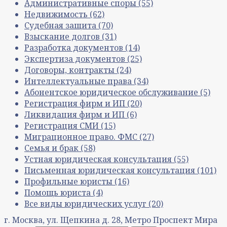
Административные споры
(55)
Недвижимость
(62)
Судебная защита
(70)
Взыскание долгов
(31)
Разработка документов
(14)
Экспертиза документов
(25)
Договоры, контракты
(24)
Интеллектуальные права
(34)
Абонентское юридическое обслуживание
(5)
Регистрация фирм и ИП
(20)
Ликвидация фирм и ИП
(6)
Регистрация СМИ
(15)
Миграционное право. ФМС
(27)
Семья и брак
(58)
Устная юридическая консультация
(55)
Письменная юридическая консультация
(101)
Профильные юристы
(16)
Помощь юриста
(4)
Все виды юридических услуг
(20)
г. Москва, ул. Щепкина д. 28, Метро Проспект Мира