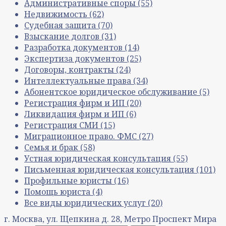
Административные споры
(55)
Недвижимость
(62)
Судебная защита
(70)
Взыскание долгов
(31)
Разработка документов
(14)
Экспертиза документов
(25)
Договоры, контракты
(24)
Интеллектуальные права
(34)
Абонентское юридическое обслуживание
(5)
Регистрация фирм и ИП
(20)
Ликвидация фирм и ИП
(6)
Регистрация СМИ
(15)
Миграционное право. ФМС
(27)
Семья и брак
(58)
Устная юридическая консультация
(55)
Письменная юридическая консультация
(101)
Профильные юристы
(16)
Помощь юриста
(4)
Все виды юридических услуг
(20)
г. Москва, ул. Щепкина д. 28, Метро Проспект Мира