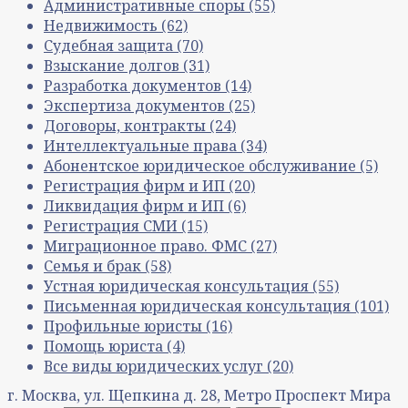
Административные споры
(55)
Недвижимость
(62)
Судебная защита
(70)
Взыскание долгов
(31)
Разработка документов
(14)
Экспертиза документов
(25)
Договоры, контракты
(24)
Интеллектуальные права
(34)
Абонентское юридическое обслуживание
(5)
Регистрация фирм и ИП
(20)
Ликвидация фирм и ИП
(6)
Регистрация СМИ
(15)
Миграционное право. ФМС
(27)
Семья и брак
(58)
Устная юридическая консультация
(55)
Письменная юридическая консультация
(101)
Профильные юристы
(16)
Помощь юриста
(4)
Все виды юридических услуг
(20)
г. Москва, ул. Щепкина д. 28, Метро Проспект Мира