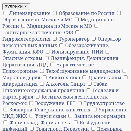
РУБРИКИ
Лицензирование
Образование по России
Образование по Москве и МО
Медицина по
России
Медицина по Москве и МО
Санитарное заключение. СЭЗ
Гидрометеорология
Туроператор
Оператор
персональных данных
Обеззараживание.
Фумигация. КФО
Ионизирующие. ИИИ
Опасные отходы
Дезинфекция. Дезинсекция.
Дератизация. ДДД
Наркотические.
Психотропные
Техобслуживание медизделий
Маркшейдерия
Авиатехника
Драгметаллы
Аккредитация
Алкоголь. Спирт
Табак.
Никотиносодержащая продукция
Геодезия и
картография
Космическая деятельность.
Роскосмос
Вооружение. ВВТ
Трудоустройство
Зоопарки. Содержание животных
Управление
МКД. ЖКХ
Услуги связи
Защита информации
Фарм склад. Фарм аптека
Возбудители
инфекций
Транспорт. Перевозки
Пожарная.