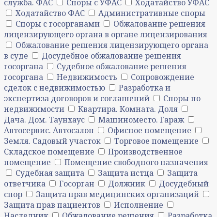
служба. ФАС
Споры с УФАС
Ходатайство УФАС
Ходатайство ФАС
Административные споры
Споры с госорганами
Обжалование решения
лицензирующего органа в органе лицензирования
Обжалование решения лицензирующего органа
в суде
Досудебное обжалование решения
госоргана
Судебное обжалование решения
госоргана
Недвижимость
Сопровождение
сделок с недвижимостью
Разработка и
экспертиза договоров и соглашений
Споры по
недвижимости
Квартира. Комната. Доля
Дача. Дом. Таунхаус
Машиноместо. Гараж
Автосервис. Автосалон
Офисное помещение
Земля. Садовый участок
Торговое помещение
Складское помещение
Производственное
помещение
Помещение свободного назначения
Судебная защита
Защита истца
Защита
ответчика
Госорган
Должник
Досудебный
спор
Защита прав медицинских организаций
Защита прав пациентов
Исполнение
Наследник
Обжалование решения
Разработка