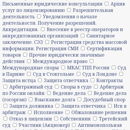
Письменные юридические консультации
Архив
услуг по лицензированию
Разрешительная
деятельность
Уведомления о начале
деятельности. Получение разрешений.
Аккредитация.
Внесение в реестр операторов и
аккредитованных организаций
Санитарное
заключение. СЭЗ
Регистрация средства массовой
информации. Регистрация СМИ
Сертификация
товаров
Прочие юридически значимые
действия
Международное право
Международные споры
МКАС ТПП России
Суд
в Париже
Суд в Стокгольме
Суд в Лондоне
Защита истца
Защита ответчика
Контракты
Арбитражный суд
Споры в суде
Арбитраж
по России онлайн
Ведение дела
Ведение дела
(госорган)
Взыскание долга
Досудебный спор
Защита должника
Защита ответчика
Иск в
арбитраж
Исполнение
Обжалование решения
Отказ в лицензии
Собственник
Третейский
суд
Участник (Акционер)
Антимонопольная