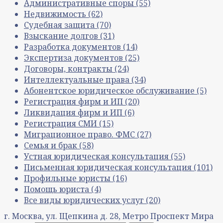
Административные споры
(55)
Недвижимость
(62)
Судебная защита
(70)
Взыскание долгов
(31)
Разработка документов
(14)
Экспертиза документов
(25)
Договоры, контракты
(24)
Интеллектуальные права
(34)
Абонентское юридическое обслуживание
(5)
Регистрация фирм и ИП
(20)
Ликвидация фирм и ИП
(6)
Регистрация СМИ
(15)
Миграционное право. ФМС
(27)
Семья и брак
(58)
Устная юридическая консультация
(55)
Письменная юридическая консультация
(101)
Профильные юристы
(16)
Помощь юриста
(4)
Все виды юридических услуг
(20)
г. Москва, ул. Щепкина д. 28, Метро Проспект Мира