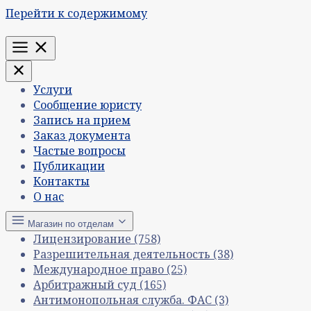
Перейти к содержимому
Меню
Услуги
Сообщение юристу
Запись на прием
Заказ документа
Частые вопросы
Публикации
Контакты
О нас
Магазин по отделам
Лицензирование
(758)
Разрешительная деятельность
(38)
Международное право
(25)
Арбитражный суд
(165)
Антимонопольная служба. ФАС
(3)