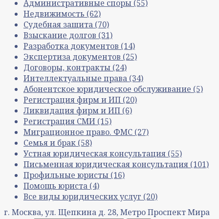
Административные споры
(55)
Недвижимость
(62)
Судебная защита
(70)
Взыскание долгов
(31)
Разработка документов
(14)
Экспертиза документов
(25)
Договоры, контракты
(24)
Интеллектуальные права
(34)
Абонентское юридическое обслуживание
(5)
Регистрация фирм и ИП
(20)
Ликвидация фирм и ИП
(6)
Регистрация СМИ
(15)
Миграционное право. ФМС
(27)
Семья и брак
(58)
Устная юридическая консультация
(55)
Письменная юридическая консультация
(101)
Профильные юристы
(16)
Помощь юриста
(4)
Все виды юридических услуг
(20)
г. Москва, ул. Щепкина д. 28, Метро Проспект Мира