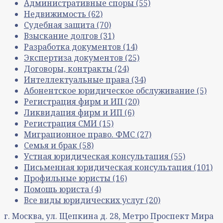
Административные споры
(55)
Недвижимость
(62)
Судебная защита
(70)
Взыскание долгов
(31)
Разработка документов
(14)
Экспертиза документов
(25)
Договоры, контракты
(24)
Интеллектуальные права
(34)
Абонентское юридическое обслуживание
(5)
Регистрация фирм и ИП
(20)
Ликвидация фирм и ИП
(6)
Регистрация СМИ
(15)
Миграционное право. ФМС
(27)
Семья и брак
(58)
Устная юридическая консультация
(55)
Письменная юридическая консультация
(101)
Профильные юристы
(16)
Помощь юриста
(4)
Все виды юридических услуг
(20)
г. Москва, ул. Щепкина д. 28, Метро Проспект Мира