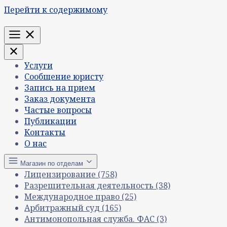
Перейти к содержимому
Меню
Услуги
Сообщение юристу
Запись на прием
Заказ документа
Частые вопросы
Публикации
Контакты
О нас
Магазин по отделам
Лицензирование
(758)
Разрешительная деятельность
(38)
Международное право
(25)
Арбитражный суд
(165)
Антимонопольная служба. ФАС
(3)