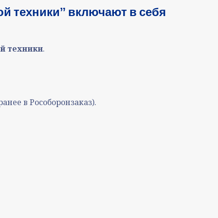
й техникиˮ включают в себя
й техники
.
нее в Рособоронзаказ).