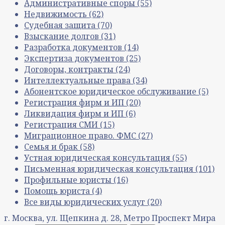
Административные споры
(55)
Недвижимость
(62)
Судебная защита
(70)
Взыскание долгов
(31)
Разработка документов
(14)
Экспертиза документов
(25)
Договоры, контракты
(24)
Интеллектуальные права
(34)
Абонентское юридическое обслуживание
(5)
Регистрация фирм и ИП
(20)
Ликвидация фирм и ИП
(6)
Регистрация СМИ
(15)
Миграционное право. ФМС
(27)
Семья и брак
(58)
Устная юридическая консультация
(55)
Письменная юридическая консультация
(101)
Профильные юристы
(16)
Помощь юриста
(4)
Все виды юридических услуг
(20)
г. Москва, ул. Щепкина д. 28, Метро Проспект Мира