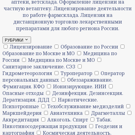
аптеки, ветсклада. Оформление лицензии на
частную ветаптеку. Лицензирование деятельности
по работе фармсклада. Лицензия на
дистанционную торговлю лекарственными
препаратами для любого региона России.
РУБРИКИ
Лицензирование
Образование по России
Образование по Москве и МО
Медицина по
России
Медицина по Москве и МО
Санитарное заключение. СЭЗ
Гидрометеорология
Туроператор
Оператор
персональных данных
Обеззараживание.
Фумигация. КФО
Ионизирующие. ИИИ
Опасные отходы
Дезинфекция. Дезинсекция.
Дератизация. ДДД
Наркотические.
Психотропные
Техобслуживание медизделий
Маркшейдерия
Авиатехника
Драгметаллы
Аккредитация
Алкоголь. Спирт
Табак.
Никотиносодержащая продукция
Геодезия и
картография
Космическая деятельность.