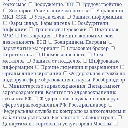
Роскосмос
Вооружение. ВВТ
Трудоустройство
Зоопарки. Содержание животных
Управление
МКД. ЖКХ
Услуги связи
Защита информации
Фарм склад. Фарм аптека
Возбудители
инфекций
Транспорт. Перевозки
Пожарная.
МЧС
Реставрация
Внешнеэкономическая
деятельность. ВЭД
Боеприпасы. Патроны
Взрывчатые материалы
Страховой брокер
Пиротехника
Промбезопасность
Лом
металлов
Защита от подделок
Шифрование
информации
Прочие лицензии и разрешения
Органы лицензирования
Федеральная служба по
надзору в сфере образования и науки, Рособрнадзор
Министерство здравоохранения, Департамент
здравоохранения, Комитет по здравоохранению
субъекта РФ
Федеральная служба по надзору в
сфере здравоохранения РФ, Росздравнадзор
Федеральная служба по контролю за алкогольным и
табачным рынками, Росалкогольтабакконтроль
Департамент торговли и услуг города Москвы