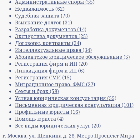
Административные споры
(55)
Недвижимость
(62)
Судебная защита
(70)
Взыскание долгов
(31)
Разработка документов
(14)
Экспертиза документов
(25)
Договоры, контракты
(24)
Интеллектуальные права
(34)
Абонентское юридическое обслуживание
(5)
Регистрация фирм и ИП
(20)
Ликвидация фирм и ИП
(6)
Регистрация СМИ
(15)
Миграционное право. ФМС
(27)
Семья и брак
(58)
Устная юридическая консультация
(55)
Письменная юридическая консультация
(101)
Профильные юристы
(16)
Помощь юриста
(4)
Все виды юридических услуг
(20)
г. Москва, ул. Щепкина д. 28, Метро Проспект Мира