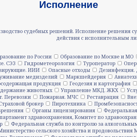
Исполнение
зводство судебных решений. Исполнение решения суд
действия с исполнительным ли
разование по России
Образование по Москве и МО
е. СЭЗ
Гидрометеорология
Туроператор
Опер
зирующие. ИИИ
Опасные отходы
Дезинфекция. 
луживание медизделий
Маркшейдерия
Авиатех
осодержащая продукция
Геодезия и картография
одержание животных
Управление МКД. ЖКХ
Усл
т. Перевозки
Пожарная. МЧС
Реставрация
Вне
Страховой брокер
Пиротехника
Промбезопаснос
азрешения
Органы лицензирования
Федеральная 
партамент здравоохранения, Комитет по здравоохра
р
Федеральная служба по контролю за алкогольны
Министерство сельского хозяйства и продовольствия 