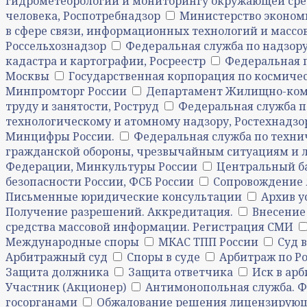
гидрометеорологии и мониторингу окружающей сре
человека, Роспотребнадзор
Министерство эконом
в сфере связи, информационных технологий и масс
Россельхознадзор
Федеральная служба по надзору
кадастра и картографии, Росреестр
Федеральная 
Москвы
Государственная корпорация по космичес
Минпромторг России
Департамент Жилищно-комм
труду и занятости, Роструд
Федеральная служба по
технологическому и атомному надзору, Ростехнадзо
Минцифры России.
Федеральная служба по техни
гражданской обороны, чрезвычайным ситуациям и 
Федерации, Минкультуры России
Центральный б
безопасности России, ФСБ России
Сопровождение 
Письменные юридические консультации
Архив у
Получение разрешений. Аккредитация.
Внесение
средства массовой информации. Регистрация СМИ
Международные споры
МКАС ТПП России
Суд 
Арбитражный суд
Споры в суде
Арбитраж по Р
Защита должника
Защита ответчика
Иск в ар
Участник (Акционер)
Антимонопольная служба. 
госорганами
Обжалование решения лицензирующе