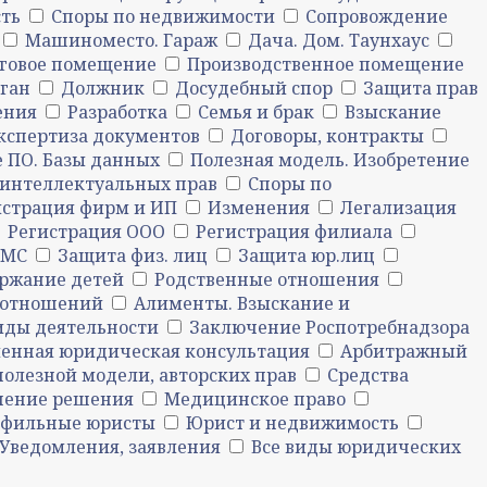
ть
Споры по недвижимости
Сопровождение
Машиноместо. Гараж
Дача. Дом. Таунхаус
говое помещение
Производственное помещение
рган
Должник
Досудебный спор
Защита прав
ения
Разработка
Семья и брак
Взыскание
кспертиза документов
Договоры, контракты
 ПО. Базы данных
Полезная модель. Изобретение
 интеллектуальных прав
Споры по
истрация фирм и ИП
Изменения
Легализация
Регистрация ООО
Регистрация филиала
ФМС
Защита физ. лиц
Защита юр.лиц
ержание детей
Родственные отношения
х отношений
Алименты. Взыскание и
ды деятельности
Заключение Роспотребнадзора
енная юридическая консультация
Арбитражный
полезной модели, авторских прав
Средства
нение решения
Медицинское право
фильные юристы
Юрист и недвижимость
Уведомления, заявления
Все виды юридических