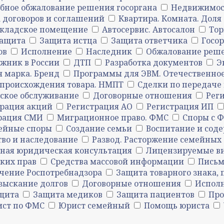
бное обжалование решения госоргана
Недвижимос
а договоров и соглашений
Квартира. Комната. Доля
кладское помещение
Автосервис. Автосалон
Тор
защита
Защита истца
Защита ответчика
Госо
ов
Исполнение
Наследник
Обжалование реш
жник в России
ДТП
Разработка документов
Э
я марка. Бренд
Программы для ЭВМ. Отечественное
происхождения товара. НМПТ
Сделки по передаче
ское обслуживание
Договорные отношения
Рег
трация акций
Регистрация АО
Регистрация ИП
рация СМИ
Миграционное право. ФМС
Споры с 
ейные споры
Создание семьи
Воспитание и сод
во и наследование
Развод. Расторжение семейны
тная юридическая консультация
Лицензируемые ви
ских прав
Средства массовой информации
Письм
чение Роспотребнадзора
Защита товарного знака, 
зыскание долгов
Договорные отношения
Испол
ащита
Защита медиков
Защита пациентов
Про
ст по ФМС
Юрист семейный
Помощь юриста