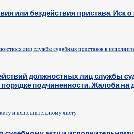
твия или бездействия пристава. Иск о
ействий должностных лиц службы су
порядке подчиненности. Жалоба на д
о судебному акту и исполнительному 