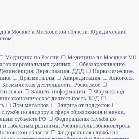
а в Москве и Московской области. Юридические
стом.
Медицина по России
Медицина по Москве и МО
атор персональных данных
Обеззараживание.
Дезинсекция. Дератизация. ДДД
Наркотические.
ника
Драгметаллы
Аккредитация
Алкоголь.
Космическая деятельность. Роскосмос
уги связи
Защита информации
Фарм склад.
шнеэкономическая деятельность. ВЭД
ть
Лом металлов
Защита от подделок
служба по надзору в сфере образования и науки,
нению субъекта РФ
Федеральная служба по
м и табачным рынками, Росалкогольтабакконтроль
Московской области
Федеральная служба по