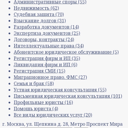
Административные споры
(55)
Недвижимость
(62)
Судебная защита
(70)
Взыскание долгов
(31)
Разработка документов
(14)
Экспертиза документов
(25)
Договоры, контракты
(24)
Интеллектуальные права
(34)
Абонентское юридическое обслуживание
(5)
Регистрация фирм и ИП
(35)
Ликвидация фирм и ИП
(6)
Регистрация СМИ
(15)
Миграционное право. ФМС
(27)
Семья и брак
(58)
Устная юридическая консультация
(55)
Письменная юридическая консультация
(101)
Профильные юристы
(16)
Помощь юриста
(4)
Все виды юридических услуг
(20)
г. Москва, ул. Щепкина д. 28, Метро Проспект Мира