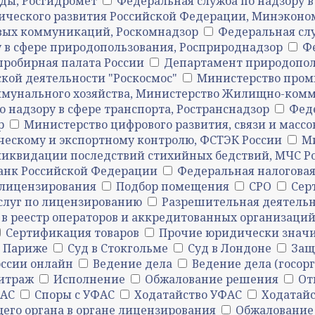
ды, Росгидромет
Федеральная служба по надзору в
ического развития Российской Федерации, Минэконо
овых коммуникаций, Роскомнадзор
Федеральная сл
 в сфере природопользования, Росприроднадзор
Ф
пробирная палата России
Департамент природопол
кой деятельности "Роскосмос"
Министерство пром
унального хозяйства, Министерство Жилищно-комму
 надзору в сфере транспорта, Ространснадзор
Феде
р
Министерство цифрового развития, связи и мас
ческому и экспортному контролю, ФСТЭК России
Ми
ликвидации последствий стихийных бедствий, МЧС Р
анк Российской Федерации
Федеральная налоговая
лицензирования
Подбор помещения
СРО
Сер
слуг по лицензированию
Разрешительная деятельн
 в реестр операторов и аккредитованных организаци
Сертификация товаров
Прочие юридически знач
в Париже
Суд в Стокгольме
Суд в Лондоне
Защ
оссии онлайн
Ведение дела
Ведение дела (госорг
битраж
Исполнение
Обжалование решения
От
ФАС
Споры с УФАС
Ходатайство УФАС
Ходатай
го органа в органе лицензирования
Обжалование 