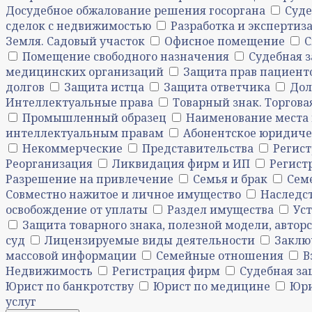
Досудебное обжалование решения госоргана
Суде
сделок с недвижимостью
Разработка и экспертиз
Земля. Садовый участок
Офисное помещение
С
Помещение свободного назначения
Судебная 
медицинских организаций
Защита прав пациент
долгов
Защита истца
Защита ответчика
Дол
Интеллектуальные права
Товарный знак. Торгова
Промышленный образец
Наименование места 
интеллектуальным правам
Абонентское юридиче
Некоммерческие
Представительства
Регис
Реорганизация
Ликвидация фирм и ИП
Регист
Разрешение на привлечение
Семья и брак
Сем
Совместно нажитое и личное имущество
Наследст
освобождение от уплаты
Раздел имущества
Ус
Защита товарного знака, полезной модели, автор
суд
Лицензируемые виды деятельности
Заклю
массовой информации
Семейные отношения
В
Недвижимость
Регистрация фирм
Судебная з
Юрист по банкротству
Юрист по медицине
Юри
услуг