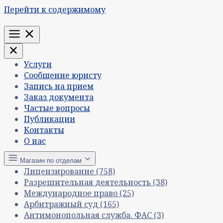
Перейти к содержимому
Меню
Услуги
Сообщение юристу
Запись на прием
Заказ документа
Частые вопросы
Публикации
Контакты
О нас
Магазин по отделам
Лицензирование
(758)
Разрешительная деятельность
(38)
Международное право
(25)
Арбитражный суд
(165)
Антимонопольная служба. ФАС
(3)