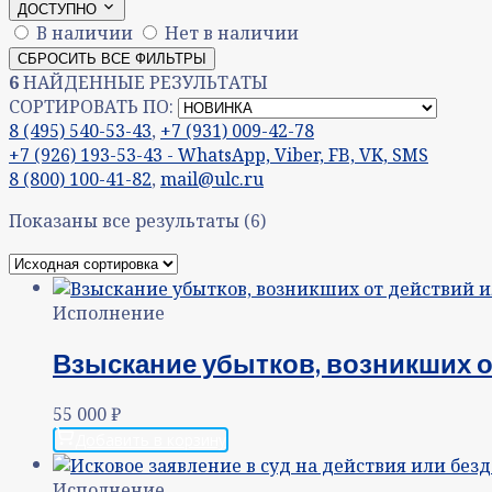
ДОСТУПНО
В наличии
Нет в наличии
СБРОСИТЬ ВСЕ ФИЛЬТРЫ
6
НАЙДЕННЫЕ РЕЗУЛЬТАТЫ
СОРТИРОВАТЬ ПО:
8 (495) 540-53-43
,
+7 (931) 009-42-78
+7 (926) 193-53-43 - WhatsApp, Viber, FB, VK, SMS
8 (800) 100-41-82
,
mail@ulc.ru
Показаны все результаты (6)
Исполнение
Взыскание убытков, возникших о
55 000
₽
Добавить в корзину
Исполнение