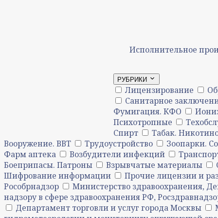
Исполнительное прои
РУБРИКИ
Лицензирование
Об
Санитарное заключени
Фумигация. КФО
Иони
Психотропные
Техобс
Спирт
Табак. Никотин
Вооружение. ВВТ
Трудоустройство
Зоопарки. С
Фарм аптека
Возбудители инфекций
Транспор
Боеприпасы. Патроны
Взрывчатые материалы
Шифрование информации
Прочие лицензии и р
Рособрнадзор
Министерство здравоохранения, Де
надзору в сфере здравоохранения РФ, Росздравнадзо
Департамент торговли и услуг города Москвы