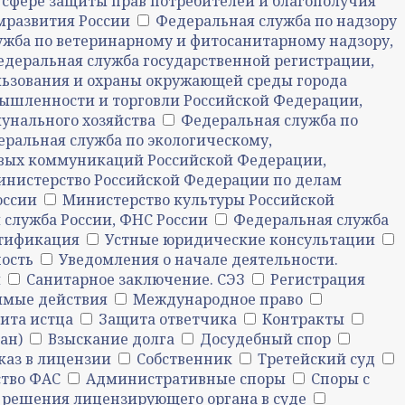
 сфере защиты прав потребителей и благополучия
мразвития России
Федеральная служба по надзору
ужба по ветеринарному и фитосанитарному надзору,
едеральная служба государственной регистрации,
ьзования и охраны окружающей среды города
ышленности и торговли Российской Федерации,
нального хозяйства
Федеральная служба по
ральная служба по экологическому,
совых коммуникаций Российской Федерации,
нистерство Российской Федерации по делам
оссии
Министерство культуры Российской
 служба России, ФНС России
Федеральная служба
тификация
Устные юридические консультации
ость
Уведомления о начале деятельности.
й
Санитарное заключение. СЭЗ
Регистрация
имые действия
Международное право
ита истца
Защита ответчика
Контракты
ан)
Взыскание долга
Досудебный спор
каз в лицензии
Собственник
Третейский суд
ство ФАС
Административные споры
Споры с
решения лицензирующего органа в суде