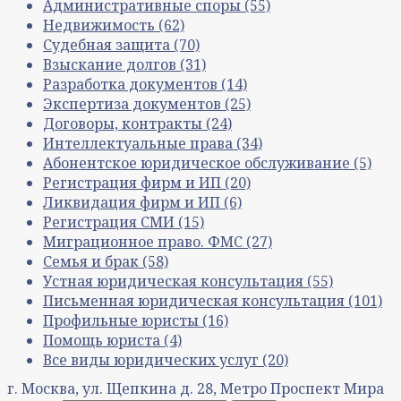
Административные споры
(55)
Недвижимость
(62)
Судебная защита
(70)
Взыскание долгов
(31)
Разработка документов
(14)
Экспертиза документов
(25)
Договоры, контракты
(24)
Интеллектуальные права
(34)
Абонентское юридическое обслуживание
(5)
Регистрация фирм и ИП
(20)
Ликвидация фирм и ИП
(6)
Регистрация СМИ
(15)
Миграционное право. ФМС
(27)
Семья и брак
(58)
Устная юридическая консультация
(55)
Письменная юридическая консультация
(101)
Профильные юристы
(16)
Помощь юриста
(4)
Все виды юридических услуг
(20)
г. Москва, ул. Щепкина д. 28, Метро Проспект Мира