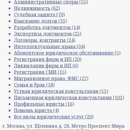
Административные споры
(55)
Недвижимость
(62)
Судебная защита
(70)
Взыскание долгов
(31)
Разработка документов
(14)
Экспертиза документов
(25)
Договоры, контракты
(24)
Интеллектуальные права
(34)
Абонентское юридическое обслуживание
(5)
Регистрация фирм и ИП
(20)
Ликвидация фирм и ИП
(6)
Регистрация СМИ
(15)
Миграционное право. ФМС
(27)
Семья и брак
(58)
Устная юридическая консультация
(55)
Письменная юридическая консультация
(101)
Профильные юристы
(16)
Помощь юриста
(4)
Все виды юридических услуг
(20)
г. Москва, ул. Щепкина д. 28, Метро Проспект Мира