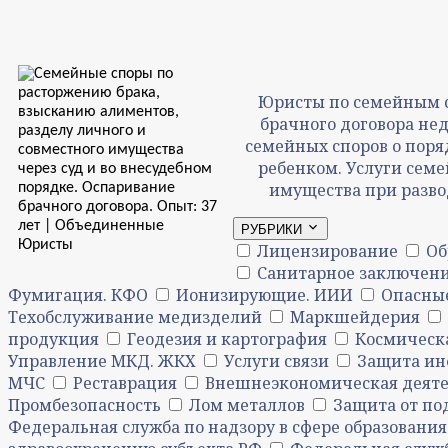
Юристы по семейным с
брачного договора нед
семейных споров о поря
ребенком. Услуги семе
имущества при разво
РУБРИКИ
Лицензирование
Об
Санитарное заключени
Фумигация. КФО
Ионизирующие. ИИИ
Опасны
Техобслуживание медизделий
Маркшейдерия
продукция
Геодезия и картография
Космическа
Управление МКД. ЖКХ
Услуги связи
Защита и
МЧС
Реставрация
Внешнеэкономическая деяте
Промбезопасность
Лом металлов
Защита от по
Федеральная служба по надзору в сфере образования