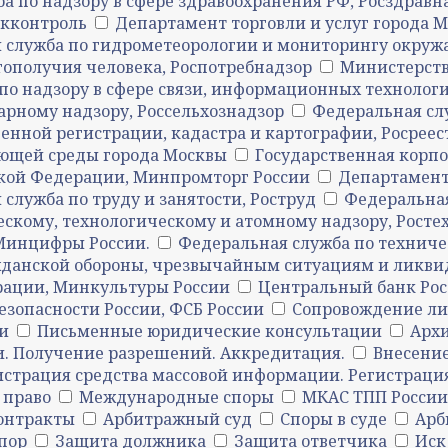
а по надзору в сфере здравоохранения РФ, Росздравн
акконтроль
Департамент торговли и услуг города 
 служба по гидрометеорологии и мониторингу окруж
гополучия человека, Роспотребнадзор
Министерств
по надзору в сфере связи, информационных технолог
рному надзору, Россельхознадзор
Федеральная слу
енной регистрации, кадастра и картографии, Росреес
ющей среды города Москвы
Государственная корпо
кой Федерации, Минпромторг России
Департамент
служба по труду и занятости, Роструд
Федеральная
ескому, технологическому и атомному надзору, Росте
Минцифры России.
Федеральная служба по техниче
жданской обороны, чрезвычайным ситуациям и ликви
рации, Минкультуры России
Центральный банк Ро
езопасности России, ФСБ России
Сопровождение л
и
Письменные юридические консультации
Архи
и. Получение разрешений. Аккредитация.
Внесение
истрация средства массовой информации. Регистрац
 право
Международные споры
МКАС ТПП России
онтракты
Арбитражный суд
Споры в суде
Арб
пор
Защита должника
Защита ответчика
Иск