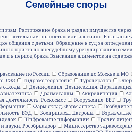
Семейные споры
порам. Расторжение брака и раздел имущества через 
ействительным полностью или частично. Взыскание а
дке общения с детьми. Обращение в суд за определен
йного юриста по внесудебному урегулированию семей
де и в период брака. Взыскание алиментов на содерж
разование по России
Образование по Москве и МО
е. СЭЗ
Гидрометеорология
Туроператор
Опер
е отходы
Дезинфекция. Дезинсекция. Дератизация
Авиатехника
Драгметаллы
Аккредитация
Ал
я деятельность. Роскосмос
Вооружение. ВВТ
Тру
нформации
Фарм склад. Фарм аптека
Возбудите
льность. ВЭД
Боеприпасы. Патроны
Взрывчатые
дделок
Шифрование информации
Прочие лицен
 и науки, Рособрнадзор
Министерство здравоохран