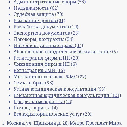
Административные споры
(55)
Недвижимость
(62)
Судебная защита
(70)
Взыскание долгов
(31)
Разработка документов
(14)
Экспертиза документов
(25)
Договоры, контракты
(24)
Интеллектуальные права
(34)
Абонентское юридическое обслуживание
(5)
Регистрация фирм и ИП
(20)
Ликвидация фирм и ИП
(6)
Регистрация СМИ
(15)
Миграционное право. ФМС
(27)
Семья и брак
(58)
Устная юридическая консультация
(55)
Письменная юридическая консультация
(101)
Профильные юристы
(16)
Помощь юриста
(4)
Все виды юридических услуг
(20)
г. Москва, ул. Щепкина д. 28, Метро Проспект Мира