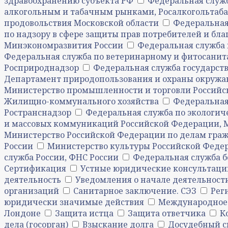
здравоохранению субъекта РФ
Федеральная служб
алкогольным и табачным рынками, Росалкогольтаб
продовольствия Московской области
Федеральная
по надзору в сфере защиты прав потребителей и бла
Минэкономразвития России
Федеральная служба 
Федеральная служба по ветеринарному и фитосанита
Росприроднадзор
Федеральная служба государств
Департамент природопользования и охраны окружа
Министерство промышленности и торговли Российс
Жилищно-коммунального хозяйства
Федеральная 
Ространснадзор
Федеральная служба по экологич
и массовых коммуникаций Российской Федерации, 
Министерство Российской Федерации по делам гра
России
Министерство культуры Российской Феде
служба России, ФНС России
Федеральная служба б
Сертификация
Устные юридические консультаци
деятельность
Уведомления о начале деятельност
организаций
Санитарное заключение. СЭЗ
Рег
юридически значимые действия
Международное
Лондоне
Защита истца
Защита ответчика
К
дела (госорган)
Взыскание долга
Досудебный с