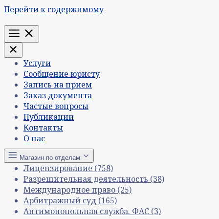
Перейти к содержимому
Меню
Услуги
Сообщение юристу
Запись на прием
Заказ документа
Частые вопросы
Публикации
Контакты
О нас
Магазин по отделам
Лицензирование
(758)
Разрешительная деятельность
(38)
Международное право
(25)
Арбитражный суд
(165)
Антимонопольная служба. ФАС
(3)