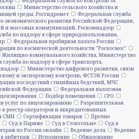
адзор
Федеральная служба по контролю за
Москвы
Министерство сельского хозяйства и
ающей среды, Росгидромет
Федеральная служба
о экономического развития Российской Федерации,
ий и массовых коммуникаций, Роскомнадзор
жба по надзору в сфере природопользования,
тр
Федеральная пробирная палата России
рация по космической деятельности "Роскосмос"
 Жилищно-коммунального хозяйства, Министерство
 служба по надзору в сфере транспорта,
хнадзор
Министерство цифрового развития, связи
скому и экспортному контролю, ФСТЭК России
дации последствий стихийных бедствий, МЧС
ссийской Федерации
Федеральная налоговая
ицензирования
Подбор помещения
СРО
в услуг по лицензированию
Разрешительная
 в реестр операторов и аккредитованных
ия СМИ
Сертификация товаров
Прочие
Суд в Париже
Суд в Стокгольме
Суд в
итраж по России онлайн
Ведение дела
Ведение
 в арбитраж
Исполнение
Обжалование