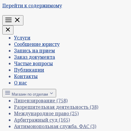
Перейти к содержимому
Меню
Услуги
Сообщение юристу
Запись на прием
Заказ документа
Частые вопросы
Публикации
Контакты
О нас
Магазин по отделам
Лицензирование
(758)
Разрешительная деятельность
(38)
Международное право
(25)
Арбитражный суд
(165)
Антимонопольная служба. ФАС
(3)