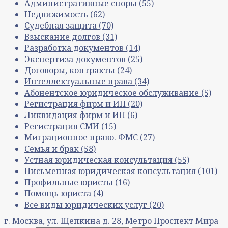
Административные споры
(55)
Недвижимость
(62)
Судебная защита
(70)
Взыскание долгов
(31)
Разработка документов
(14)
Экспертиза документов
(25)
Договоры, контракты
(24)
Интеллектуальные права
(34)
Абонентское юридическое обслуживание
(5)
Регистрация фирм и ИП
(20)
Ликвидация фирм и ИП
(6)
Регистрация СМИ
(15)
Миграционное право. ФМС
(27)
Семья и брак
(58)
Устная юридическая консультация
(55)
Письменная юридическая консультация
(101)
Профильные юристы
(16)
Помощь юриста
(4)
Все виды юридических услуг
(20)
г. Москва, ул. Щепкина д. 28, Метро Проспект Мира